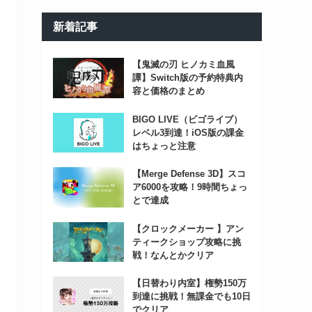
新着記事
【鬼滅の刃 ヒノカミ血風
譚】Switch版の予約特典内
容と価格のまとめ
BIGO LIVE（ビゴライブ）
レベル3到達！iOS版の課金
はちょっと注意
【Merge Defense 3D】スコ
ア6000を攻略！9時間ちょっ
とで達成
【クロックメーカー 】アン
ティークショップ攻略に挑
戦！なんとかクリア
【日替わり内室】権勢150万
到達に挑戦！無課金でも10日
でクリア