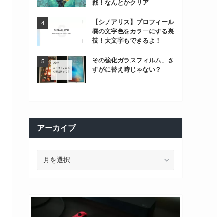
戦！なんとかクリア
【シノアリス】プロフィール
欄の文字色をカラーにする裏
技！太文字もできるよ！
その強化ガラスフィルム、さ
すがに替え時じゃない？
アーカイブ
ア
ー
カ
イ
ブ