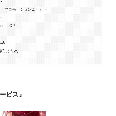
e
念」プロモーションムービー
s
ss」 OP
18
選のまとめ
ービス』